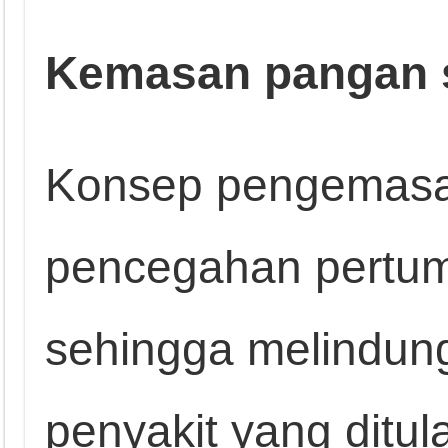
Kemasan pangan s
Konsep pengemasa
pencegahan pertum
sehingga melindun
penyakit yang ditu