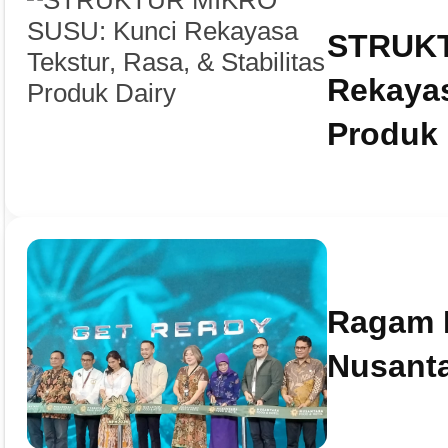
STRUKT
Rekayas
Produk 
Ragam I
Nusanta