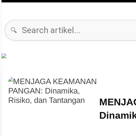
🔍
MENJA
Dinamik