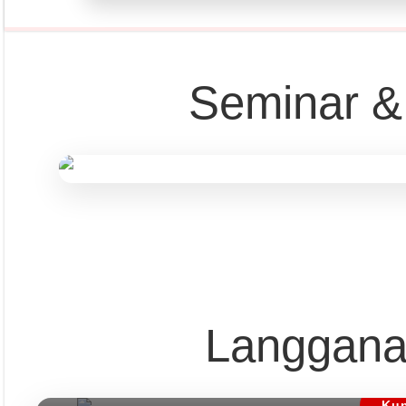
Seminar &
Pust
Langgana
Dapatkan edisi & 
Kun