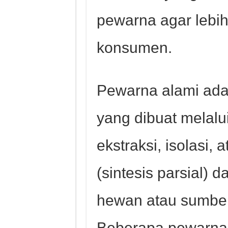
pewarna agar lebih
konsumen.
Pewarna alami ad
yang dibuat melalu
ekstraksi, isolasi, a
(sintesis parsial) 
hewan atau sumber
Beberapa pewarna