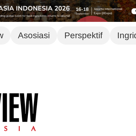
w
Asosiasi
Perspektif
Ingri