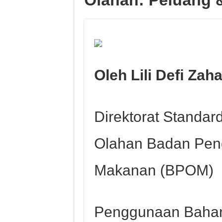
Oleh Lili Defi Zah
Direktorat Standar
Olahan Badan Pen
Makanan (BPOM)
Penggunaan Baha