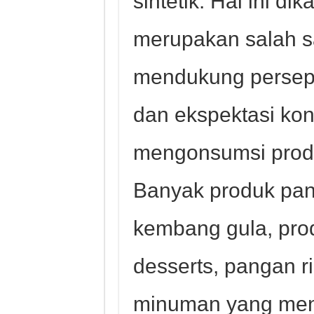
sintetik. Hal ini d
merupakan salah sa
mendukung persep
dan ekspektasi k
mengonsumsi prod
Banyak produk pan
kembang gula, prod
desserts, pangan r
minuman yang me