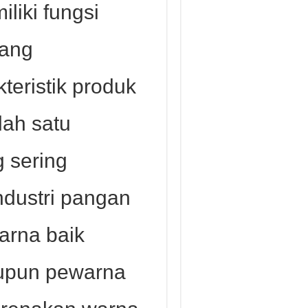
liki fungsi
yang
eristik produk
lah satu
 sering
ndustri pangan
arna baik
upun pewarna