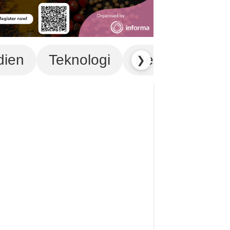
dien
Teknologi
Regulasi
S
❯