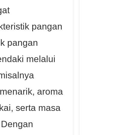
gat
teristik pangan
tik pangan
ndaki melalui
isalnya
menarik, aroma
kai, serta masa
. Dengan