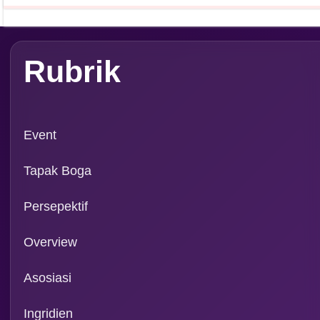
PT. Media Pangan Ind
Email: info@foodreview
WA:
0811 1190 039
Magazine