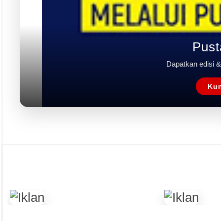
Event
Tapak Boga
Persepektif
Overview
Asosiasi
Ingridien
Subscribe Magazine
Contact