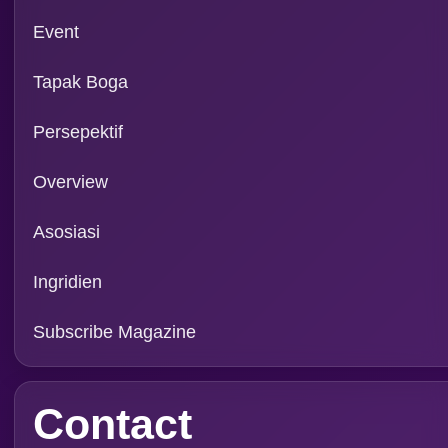
Email: info@foodreview
WA:
0811 1190 039
Magazine
FRI VOL XXI/01 2026
FRI VOL XX/12 2025