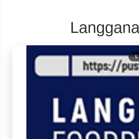
Pust
Dapatkan edisi & 
Kun