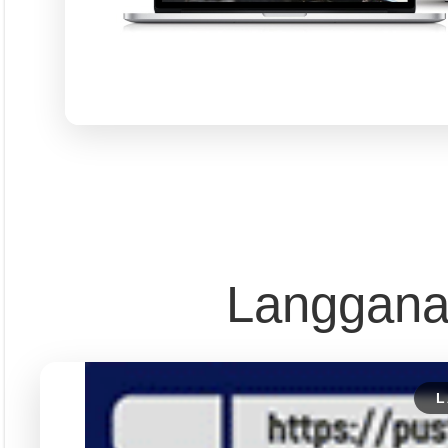
Langgana
L