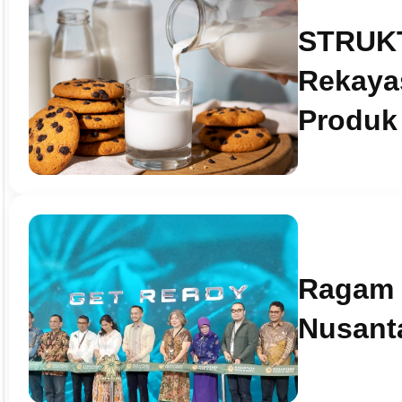
STRUKT
Rekayas
Produk
Ragam I
Nusant