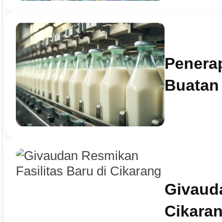
Penera
Buatan 
Givauda
Cikara