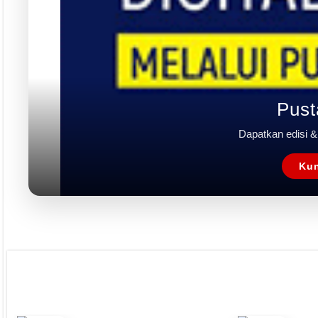
Pust
Dapatkan edisi & 
Kun