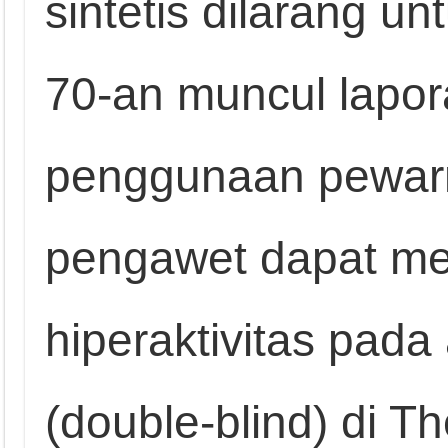
sintetis dilarang u
70-an muncul lapo
penggunaan pewarn
pengawet dapat me
hiperaktivitas pada
(double‑blind) di T