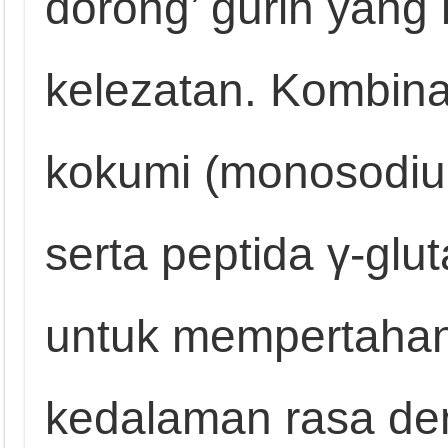
dorong’ gurih yan
kelezatan. Kombin
kokumi (monosodium
serta peptida γ‑glu
untuk mempertahan
kedalaman rasa de