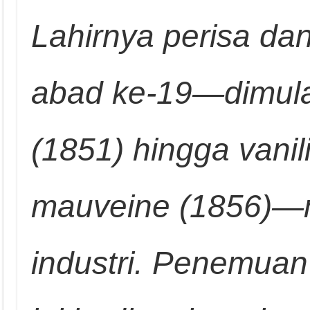
Lahirnya perisa da
abad ke-19—dimulai
(1851) hingga vani
mauveine (1856)—men
industri. Penemuan 