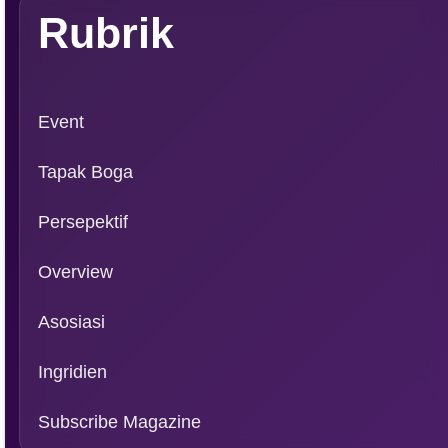
PT. Media Pangan Ind
Email: info@foodreview
WA:
0811 1190 039
Magazine
FRI VOL XXI/01 2026