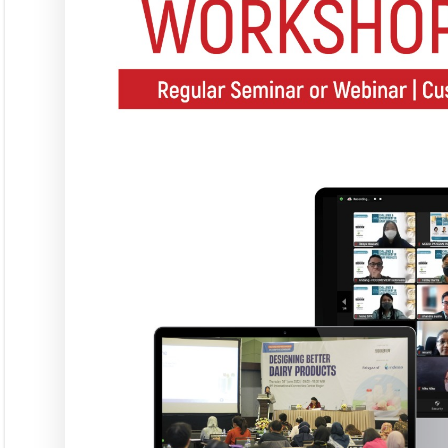
Langgana
L