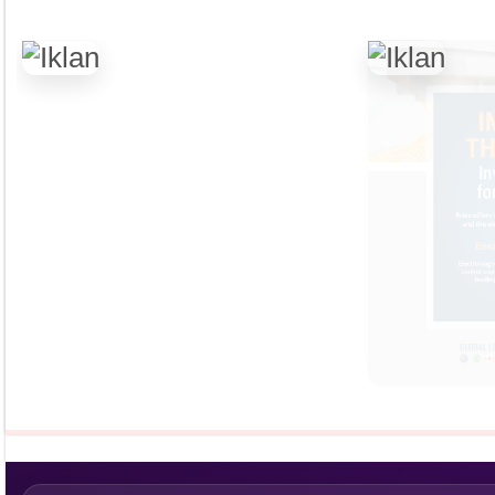
Tapak Boga
Persepektif
Overview
Asosiasi
Ingridien
Subscribe Magazine
Contact