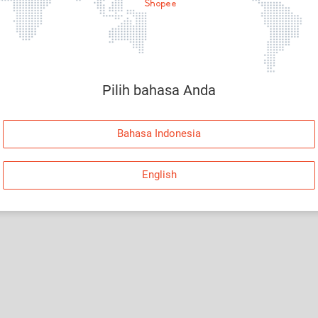
Halaman Tidak Tersedia
Maaf, telah terjadi kesalahan. Silakan log in dan
coba lagi atau kembali ke Halaman Utama.
Pilih bahasa Anda
Log In
Bahasa Indonesia
Kembali ke Halaman Utama
English