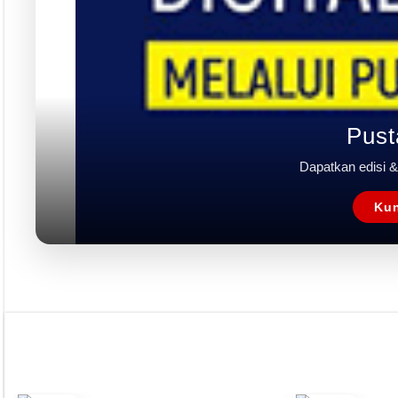
Rubrik
Event
Tapak Boga
Persepektif
Overview
Asosiasi
Ingridien
Subscribe Magazine