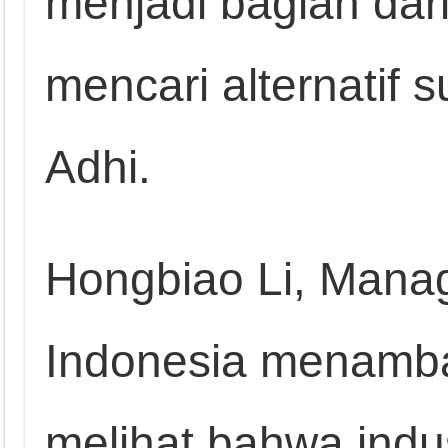
menjadi bagian dar
mencari alternatif 
Adhi.
Hongbiao Li, Manag
Indonesia menamba
melihat bahwa ind