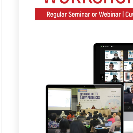
Langgana
L