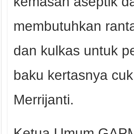
kemasan aseptik dar
membutuhkan rantai
dan kulkas untuk 
baku kertasnya cuku
Merrijanti.
Ketua Umum GAPM