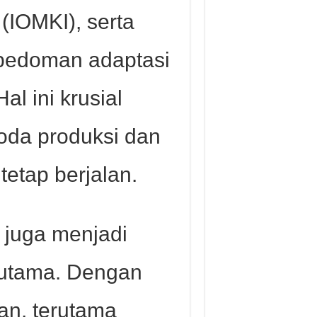
 (IOMKI), serta
pedoman adaptasi
al ini krusial
oda produksi dan
 tetap berjalan.
n juga menjadi
 utama. Dengan
an, terutama