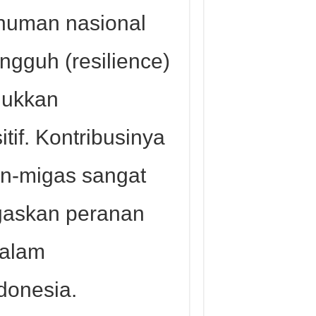
numan nasional
angguh (resilience)
jukkan
tif. Kontribusinya
n-migas sangat
egaskan peranan
dalam
donesia.