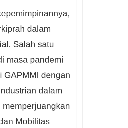
kepemimpinannya,
rkiprah dalam
ial. Salah satu
is di masa pandemi
si GAPMMI dengan
ndustrian dalam
 memperjuangkan
dan Mobilitas