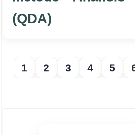
(QDA)
1
2
3
4
5